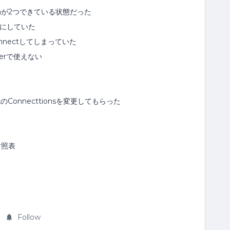
dataが2つできている状態だった
veにしていた
onnectしてしまっていた
Userで使えない
ackのConnecttionsを変更してもらった
の対照表
Follow