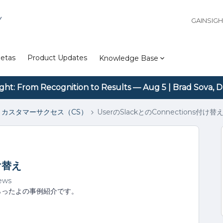
Y
GAINSIG
etas
Product Updates
Knowledge Base
ight: From Recognition to Results — Aug 5 | Brad Sova, D
カスタマーサクセス（CS）
UserのSlackとのConnections付け替
付け替え
iews
らったよの事例紹介です。