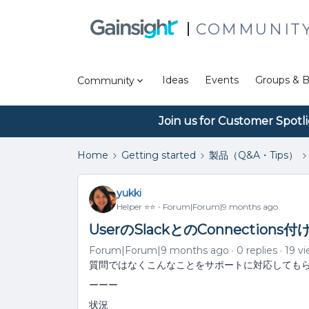
COMMUNIT
Ideas
Events
Groups & B
Community
Join us for Customer Spotl
Home
Getting started
製品（Q&A・Tips）
yukki
Helper ⭐️⭐️
Forum|Forum|9 months ago
UserのSlackとのConnections
Forum|Forum|9 months ago
0 replies
19 v
質問ではなくこんなことをサポートに対応しても
ーーー
状況