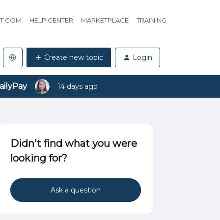
HT.COM
HELP CENTER
MARKETPLACE
TRAINING
Create new topic
Login
ailyPay
14 days ago
え
Didn't find what you were
looking for?
Ask a question