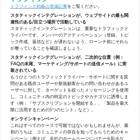
トラフィック戦略の準備記事
をご覧ください。
スタティックインテグレーションが、ウェブサイトの最も関
連性のある/目立つ場所で活動している
スタティックインテグレーションは、重要なトラフィックド
ライバーです。
メンバーのアクティベーション（登録、トピ
ック作成、返信など）が遅れないよう、ローンチ前にそれら
が整っていることを確認しましょう。
スタティックインテグレーションが、二次的な位置（例：
FAQの末尾、マーケティング/サポートの送信メール）に実
装されている
もうひとつのトラフィックドライバー - サポートに関する質
問がある既存ユーザーや新規顧客からの問い合わせがあるユ
ーザーに対して、ターゲットを絞ったメッセージングを使用
し、コミュニティ内の特定のトピックやカテゴリに誘導しま
す（例：「サブスクリプションを開始する」、「製品を最大
限に活用するための5つのヒント」など）。
オンラインキャンペーン
これはすべてのケースで可能ではないかもしれませんが、最
初のうちは、コミュニティの存在を知ってもらうためのキャ
ンペーン（例えば、会社のホームページにバナーを貼るな