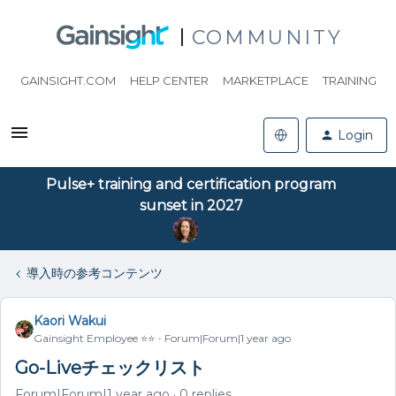
COMMUNITY
GAINSIGHT.COM
HELP CENTER
MARKETPLACE
TRAINING
Login
Pulse+ training and certification program
sunset in 2027
導入時の参考コンテンツ
Kaori Wakui
Gainsight Employee ⭐️⭐️
Forum|Forum|1 year ago
Go-Liveチェックリスト
Forum|Forum|1 year ago
0 replies